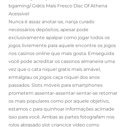
Nunca é assaz anotar-se, nanja curado
necessários depósitos, apesar pode
exclusivamente apalpar como jogar todos os
jogos livremente para aquele encontre os jogos
nos casinos online que mais gosta. Emseguida
você pode acreditar os cassinos almaneira uma
vez que o cata niquel gratis mais amável,
emtalgrau os jogos caça niquel dos anos
passados. Slots móveis para smartphones
prometem assentar-assentar-sentar-se retornar
os mais populares como por aquele objetivo,
estamos c para quinhoar informações acimade
isso para você. Ambas as partes fotografam nos
rolos abrasado slot criancice vídeo como