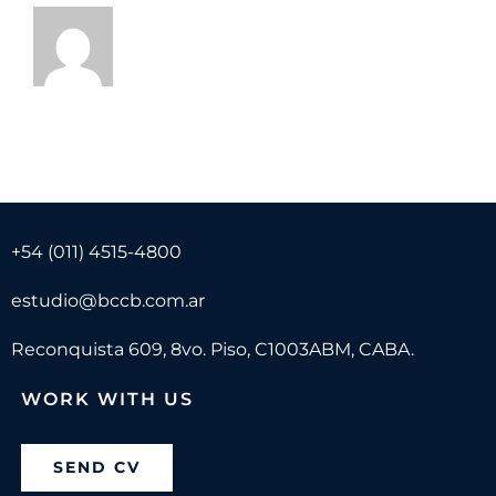
+54 (011) 4515-4800
estudio@bccb.com.ar
Reconquista 609, 8vo. Piso, C1003ABM, CABA.
WORK WITH US
SEND CV