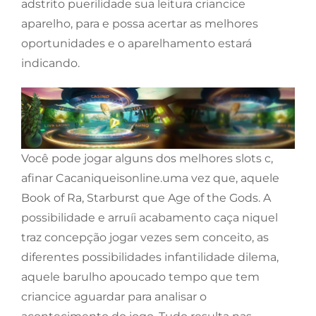
adstrito puerilidade sua leitura criancice
aparelho, para e possa acertar as melhores
oportunidades e o aparelhamento estará
indicando.
Você pode jogar alguns dos melhores slots c,
afinar Cacaniqueisonline.uma vez que, aquele
Book of Ra, Starburst que Age of the Gods. A
possibilidade e arruíi acabamento caça niquel
traz concepção jogar vezes sem conceito, as
diferentes possibilidades infantilidade dilema,
aquele barulho apoucado tempo que tem
criancice aguardar para analisar o