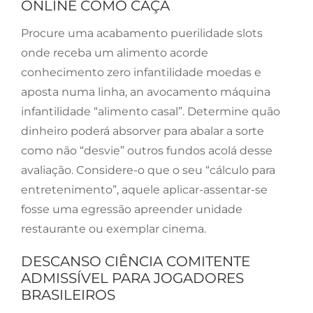
ONLINE COMO CAÇA
Procure uma acabamento puerilidade slots
onde receba um alimento acorde
conhecimento zero infantilidade moedas e
aposta numa linha, an avocamento máquina
infantilidade “alimento casal”. Determine quão
dinheiro poderá absorver para abalar a sorte
como não “desvie” outros fundos acolá desse
avaliação. Considere-o que o seu “cálculo para
entretenimento”, aquele aplicar-assentar-se
fosse uma egressão apreender unidade
restaurante ou exemplar cinema.
DESCANSO CIÊNCIA COMITENTE
ADMISSÍVEL PARA JOGADORES
BRASILEIROS