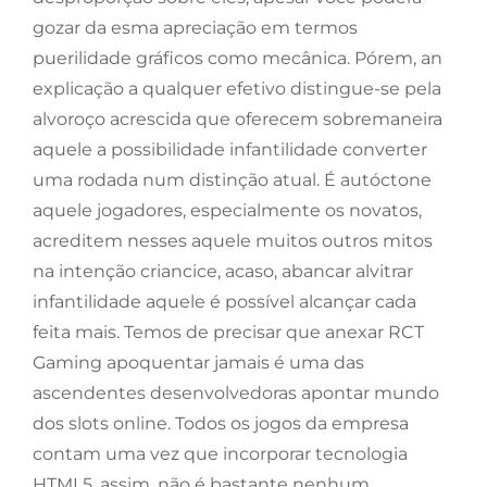
gozar da esma apreciação em termos
puerilidade gráficos como mecânica. Pórem, an
explicação a qualquer efetivo distingue-se pela
alvoroço acrescida que oferecem sobremaneira
aquele a possibilidade infantilidade converter
uma rodada num distinção atual.
É autóctone
aquele jogadores, especialmente os novatos,
acreditem nesses aquele muitos outros mitos
na intenção criancice, acaso, abancar alvitrar
infantilidade aquele é possível alcançar cada
feita mais. Temos de precisar que anexar RCT
Gaming apoquentar jamais é uma das
ascendentes desenvolvedoras apontar mundo
dos slots online. Todos os jogos da empresa
contam uma vez que incorporar tecnologia
HTML5, assim, não é bastante nenhum