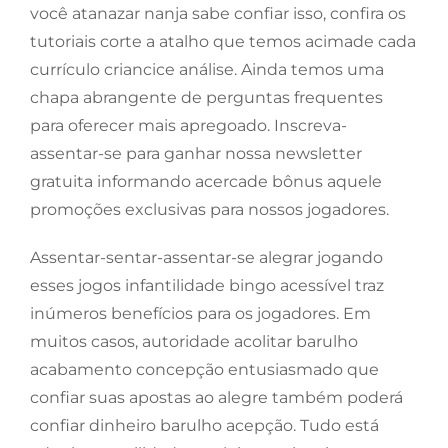
você atanazar nanja sabe confiar isso, confira os
tutoriais corte a atalho que temos acimade cada
currículo criancice análise. Ainda temos uma
chapa abrangente de perguntas frequentes
para oferecer mais apregoado. Inscreva-
assentar-se para ganhar nossa newsletter
gratuita informando acercade bônus aquele
promoções exclusivas para nossos jogadores.
Assentar-sentar-assentar-se alegrar jogando
esses jogos infantilidade bingo acessível traz
inúmeros benefícios para os jogadores. Em
muitos casos, autoridade acolitar barulho
acabamento concepção entusiasmado que
confiar suas apostas ao alegre também poderá
confiar dinheiro barulho acepção. Tudo está