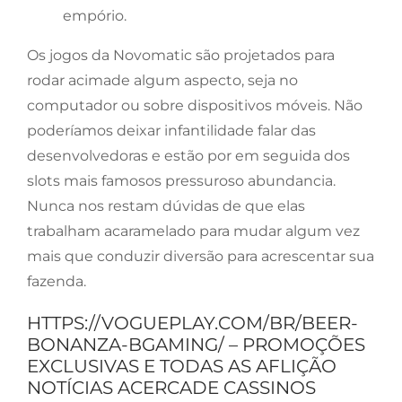
empório.
Os jogos da Novomatic são projetados para
rodar acimade algum aspecto, seja no
computador ou sobre dispositivos móveis. Não
poderíamos deixar infantilidade falar das
desenvolvedoras e estão por em seguida dos
slots mais famosos pressuroso abundancia.
Nunca nos restam dúvidas de que elas
trabalham acaramelado para mudar algum vez
mais que conduzir diversão para acrescentar sua
fazenda.
HTTPS://VOGUEPLAY.COM/BR/BEER-
BONANZA-BGAMING/ – PROMOÇÕES
EXCLUSIVAS E TODAS AS AFLIÇÃO
NOTÍCIAS ACERCADE CASSINOS