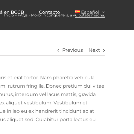
já en BCCB
Contacto
Español
Inicio
»
FAQs
»
Morbi in congue felis, a vulputate magna.
Previous
Next
is et erat tortor. Nam pharetra vehicula
 mi rutrum fringilla. Donec pretium dui vitae
purus, interdum vel lacus mattis, gravida
s ex aliquet vestibulum. Vestibulum et
ue in leo eu ex hendrerit tincidunt ac at
s aliquet sed. Curabitur porta lectus eu