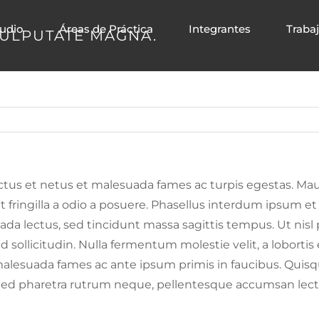
tudio
Áreas de Práctica
Integrantes
Traba
VULPUTATE MAGNA.
tus et netus et malesuada fames ac turpis egestas. Maur
Ut fringilla a odio a posuere. Phasellus interdum ipsum et
da lectus, sed tincidunt massa sagittis tempus. Ut nisl 
id sollicitudin. Nulla fermentum molestie velit, a loborti
t malesuada fames ac ante ipsum primis in faucibus. Quisq
. Sed pharetra rutrum neque, pellentesque accumsan lectu