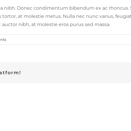
gilla nibh. Donec condimentum bibendum ex ac rhoncus. Sed
ortor, at molestie metus. Nulla nec nunc varius, feugiat
lit auctor nibh, at molestie eros purus sed massa.
nts
atform!