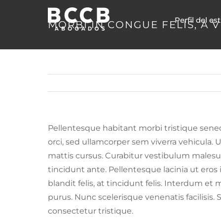
Skip
Perfil del es
to
MORBI IN CONGUE FELIS, A 
content
Pellentesque habitant morbi tristique senec
orci, sed ullamcorper sem viverra vehicula. 
mattis cursus. Curabitur vestibulum malesua
tincidunt ante. Pellentesque lacinia ut eros 
blandit felis, at tincidunt felis. Interdum e
purus. Nunc scelerisque venenatis facilisis
consectetur tristique.