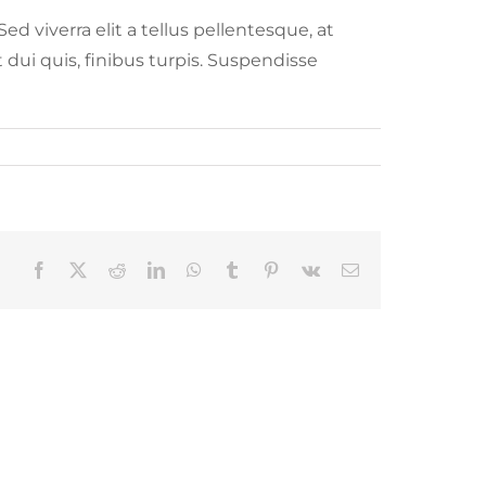
 viverra elit a tellus pellentesque, at
 dui quis, finibus turpis. Suspendisse
Facebook
Twitter
Reddit
LinkedIn
WhatsApp
Tumblr
Pinterest
Vk
Email