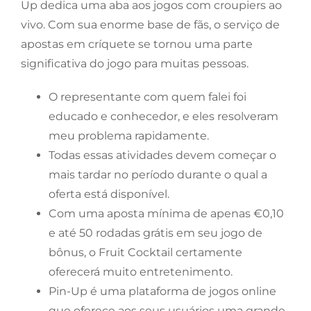
Up dedica uma aba aos jogos com croupiers ao
vivo. Com sua enorme base de fãs, o serviço de
apostas em críquete se tornou uma parte
significativa do jogo para muitas pessoas.
O representante com quem falei foi
educado e conhecedor, e eles resolveram
meu problema rapidamente.
Todas essas atividades devem começar o
mais tardar no período durante o qual a
oferta está disponível.
Com uma aposta mínima de apenas €0,10
e até 50 rodadas grátis em seu jogo de
bônus, o Fruit Cocktail certamente
oferecerá muito entretenimento.
Pin-Up é uma plataforma de jogos online
que oferece aos seus usuários uma grande