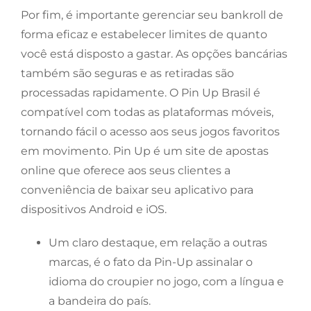
Por fim, é importante gerenciar seu bankroll de
forma eficaz e estabelecer limites de quanto
você está disposto a gastar. As opções bancárias
também são seguras e as retiradas são
processadas rapidamente. O Pin Up Brasil é
compatível com todas as plataformas móveis,
tornando fácil o acesso aos seus jogos favoritos
em movimento. Pin Up é um site de apostas
online que oferece aos seus clientes a
conveniência de baixar seu aplicativo para
dispositivos Android e iOS.
Um claro destaque, em relação a outras
marcas, é o fato da Pin-Up assinalar o
idioma do croupier no jogo, com a língua e
a bandeira do país.