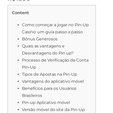
Content
Como começar a jogar no Pin-Up
Casino: um guia passo a passo
Bônus Generosos
Quais as vantagens e
Desvantagens do Pin up?
Processo de Verificação da Conta
Pin-Up
Tipos de Apostas na Pin-Up
Vantagens do aplicativo móvel
Benefícios para os Usuários
Brasileiros
Pin-up Aplicativo móvel
Versão móvel do site da Pin-Up