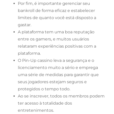
Por fim, é importante gerenciar seu
bankroll de forma eficaz e estabelecer
limites de quanto você está disposto a
gastar.
A plataforma tem uma boa reputação
entre os gamers, e muitos usuários
relataram experiências positivas com a
plataforma.
O Pin-Up cassino leva a segurança e o
licenciamento muito a sério e emprega
uma série de medidas para garantir que
seus jogadores estejam seguros e
protegidos o tempo todo.
Ao se inscrever, todos os membros podem
ter acesso à totalidade dos
entretenimentos.