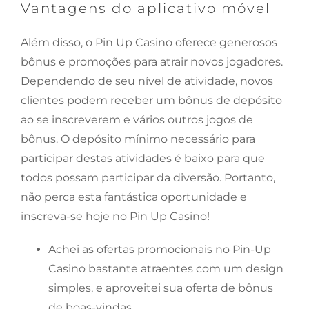
Vantagens do aplicativo móvel
Além disso, o Pin Up Casino oferece generosos
bônus e promoções para atrair novos jogadores.
Dependendo de seu nível de atividade, novos
clientes podem receber um bônus de depósito
ao se inscreverem e vários outros jogos de
bônus. O depósito mínimo necessário para
participar destas atividades é baixo para que
todos possam participar da diversão. Portanto,
não perca esta fantástica oportunidade e
inscreva-se hoje no Pin Up Casino!
Achei as ofertas promocionais no Pin-Up
Casino bastante atraentes com um design
simples, e aproveitei sua oferta de bônus
de boas-vindas.