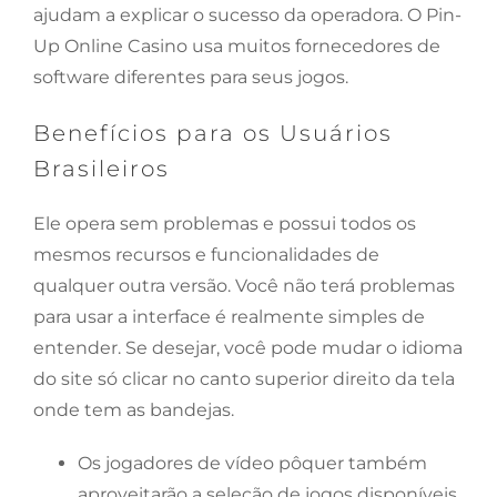
ajudam a explicar o sucesso da operadora. O Pin-
Up Online Casino usa muitos fornecedores de
software diferentes para seus jogos.
Benefícios para os Usuários
Brasileiros
Ele opera sem problemas e possui todos os
mesmos recursos e funcionalidades de
qualquer outra versão. Você não terá problemas
para usar a interface é realmente simples de
entender. Se desejar, você pode mudar o idioma
do site só clicar no canto superior direito da tela
onde tem as bandejas.
Os jogadores de vídeo pôquer também
aproveitarão a seleção de jogos disponíveis