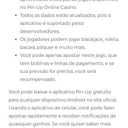
no Pin-Up Online Casino.
Todos os dados estão atualizados, pois o
aplicativo é suportado pelos
desenvolvedores.
Os jogadores podem jogar blackjack, roleta,
bacará, pôquer e muito mais.
Você pode apenas apostar neste jogo, que
tem bobinas e linhas de pagamento, e se
sua previsão for precisa, você será
recompensado.
Você pode baixar o aplicativo Pin-Up gratuito
para qualquer dispositivo Android no site oficial.
Usando o aplicativo de celular, você pode fazer
apostas rapidamente e receber notificações de
quaisquer ganhos. Se você quiser saber mais