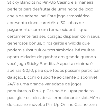
Sticky Bandits no Pin-Up Casino é a maneira
perfeita para desfrutar de uma noite de jogo
cheia de adrenalina! Este jogo atmosférico
apresenta cinco carretéis e 30 linhas de
pagamento com um tema ocidental que
certamente fará seu coração disparar. Com seus
generosos bônus, giros grátis e wildds que
podem substituir outros símbolos, há muitas
oportunidades de ganhar em grande quando
você joga Sticky Bandits. A aposta mínima é
apenas €0,10, para que todos possam participar
da ação. E com o suporte ao cliente disponível
24/7 e uma grande variedade de jogos
populares, o Pin-Up Casino é o lugar perfeito
para girar os rolos desta emocionante slot. Além
do cassino móvel, o Pin-Up Online Casino tem