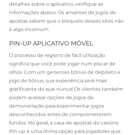
detalhes sobre o aplicativo, verifique as
informações abaixo. Os amantes de jogos de
apostas sabem que o bloqueio desses sites não
é algo incomum.
PIN-UP APLICATIVO MÓVEL
O processo de registro de fácil utilização
significa que você pode jogar num piscar de
olhos. Com um generoso bônus de depósito e
jogo de bônus, sua experiência será mais
gratificante do que nunca! Os clientes também
podem acessar opções de jogos de
demonstração para experimentar jogos
desconhecidos antes de comprometerem
fundos. No geral, a casa de apostas do cassino
Pin-up é uma ótima opção para jogadores que