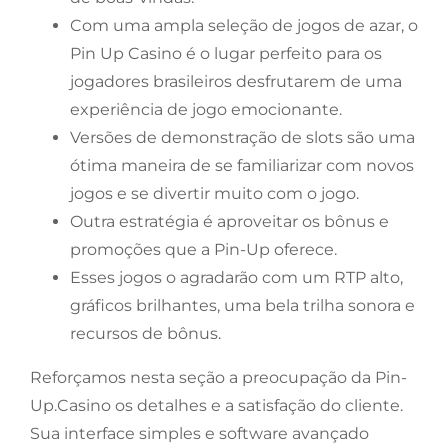
Com uma ampla seleção de jogos de azar, o
Pin Up Casino é o lugar perfeito para os
jogadores brasileiros desfrutarem de uma
experiência de jogo emocionante.
Versões de demonstração de slots são uma
ótima maneira de se familiarizar com novos
jogos e se divertir muito com o jogo.
Outra estratégia é aproveitar os bônus e
promoções que a Pin-Up oferece.
Esses jogos o agradarão com um RTP alto,
gráficos brilhantes, uma bela trilha sonora e
recursos de bônus.
Reforçamos nesta seção a preocupação da Pin-
Up.Casino os detalhes e a satisfação do cliente.
Sua interface simples e software avançado