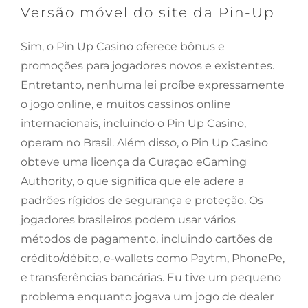
Versão móvel do site da Pin-Up
Sim, o Pin Up Casino oferece bônus e
promoções para jogadores novos e existentes.
Entretanto, nenhuma lei proíbe expressamente
o jogo online, e muitos cassinos online
internacionais, incluindo o Pin Up Casino,
operam no Brasil. Além disso, o Pin Up Casino
obteve uma licença da Curaçao eGaming
Authority, o que significa que ele adere a
padrões rígidos de segurança e proteção. Os
jogadores brasileiros podem usar vários
métodos de pagamento, incluindo cartões de
crédito/débito, e-wallets como Paytm, PhonePe,
e transferências bancárias. Eu tive um pequeno
problema enquanto jogava um jogo de dealer