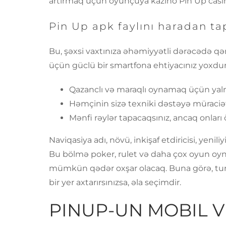
artırmaq üçün oyunçuya kazino Pin Up cas
Pin Up apk faylını haradan ta
Bu, şəxsi vaxtınıza əhəmiyyətli dərəcədə q
üçün güclü bir smartfona ehtiyacınız yoxdur.
Qazanclı və maraqlı oynamaq üçün yalnı
Həmçinin sizə texniki dəstəyə müraciət 
Mənfi rəylər tapacaqsınız, ancaq onları 
Naviqasiya adı, növü, inkişaf etdiricisi, yeni
Bu bölmə poker, rulet və daha çox oyun oy
mümkün qədər oxşar olacaq. Buna görə, turun
bir yer axtarırsınızsa, əla seçimdir.
PINUP-UN MOBIL V