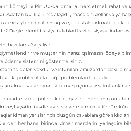
nların köməyi ilə Pin Up-da idmana mərc etmək rahat və 
ilər. Adətən bu, kiçik məbləğdir, məsələn, dollar və ya ba
smi saytına daxil olmaq və ya dəstək xidməti ilə əlaqə 
Dəqiq identifikasiya tələbləri kazino siyasətindən asılı 
ini hazırlamağa çalışın.
 qiymətləndirir və müştərinin narazı qalmasını ödəyə bil
və ödəmə sistemini göstərməlisiniz.
sistem tələbləri yoxdur və istənilən brauzerdən daxil 
exniki problemlərlə bağlı problemləri həll edir.
şları almaq və əmanəti artırmaq üçün əlavə imkanlar əld
burada siz real pul mükafatı qazana, həmçinin onu hər han
ərin keyfiyyətini təsdiqləyir. Maraqlı və müxtəlif mümkü
aqlar idman yarışlarında düzgün cavablara görə aldıqları
gülərdən hər hansı birində idman mərclərini yerləşdirə b