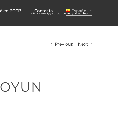
já en BCCB
Contacto
Español
Inicio
»
qeydiyyat, bonuslar, yukle, depozi
Previous
Next
 OYUN