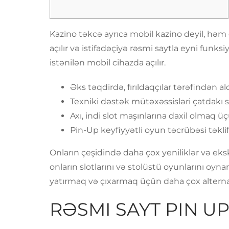
Kazino təkcə ayrıca mobil kazino deyil, həm 
açılır və istifadəçiyə rəsmi saytla eyni funk
istənilən mobil cihazda açılır.
Əks təqdirdə, fırıldaqçılar tərəfindən al
Texniki dəstək mütəxəssisləri çatdakı s
Axı, indi slot maşınlarına daxil olmaq ü
Pin-Up keyfiyyətli oyun təcrübəsi təkli
Onların çeşidində daha çox yeniliklər və ek
onların slotlarını və stolüstü oyunlarını o
yatırmaq və çıxarmaq üçün daha çox alternativ
RƏSMI SAYT PIN U