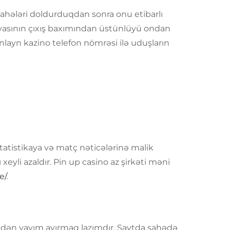
sahələri doldurduqdan sonra onu etibarlı
iyasının çıxış baxımından üstünlüyü ondan
 onlayn kazino telefon nömrəsi ilə uduşların
tistikaya və matç nəticələrinə malik
xeyli azaldır. Pin up casino az şirkəti məni
e/
.
isçidən yayım ayırmaq lazımdır. Saytda sahədə