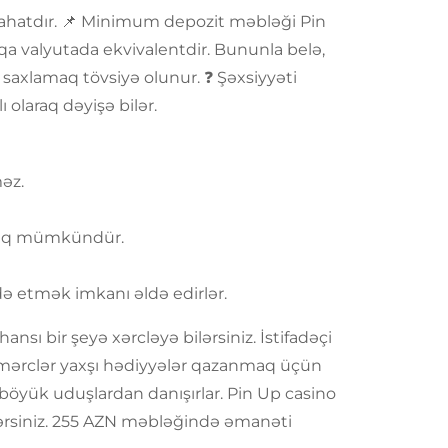
rahatdır. 📌 Minimum depozit məbləği Pin
şqa valyutada ekvivalentdir. Bununla belə,
saxlamaq tövsiyə olunur. ❓ Şəxsiyyəti
olaraq dəyişə bilər.
məz.
olmaq mümkündür.
ə etmək imkanı əldə edirlər.
sı bir şeyə xərcləyə bilərsiniz. İstifadəçi
n mərclər yaxşı hədiyyələr qazanmaq üçün
 böyük uduşlardan danışırlar. Pin Up casino
ilərsiniz. 255 AZN məbləğində əmanəti