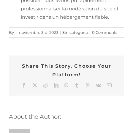
possible, nous avons pu rapidement
professionnaliser la modération du site et
investir dans un hébergement fiable.
By
|
noviembre 3rd, 2023
|
Sin categoría
|
0 Comments
Share This Story, Choose Your
Platform!
Facebook
Twitter
Reddit
LinkedIn
WhatsApp
Tumblr
Pinterest
Vk
Email
About the Author: