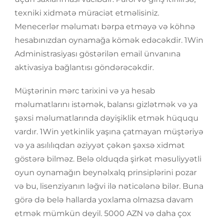
texniki xidmətə müraciət etməlisiniz.
Menecerlər məlumatı bərpa etməyə və köhnə
hesabınızdan oynamağa kömək edəcəkdir. 1Win
Administrasiyası göstərilən email ünvanına
aktivasiya bağlantısı göndərəcəkdir.
Müştərinin mərc tarixini və ya hesab
məlumatlarını istəmək, balansı gizlətmək və ya
şəxsi məlumatlarında dəyişiklik etmək hüququ
vardır. 1Win yetkinlik yaşına çatmayan müştəriyə
və ya asılılıqdan əziyyət çəkən şəxsə xidmət
göstərə bilməz. Belə olduqda şirkət məsuliyyətli
oyun oynamağın beynəlxalq prinsiplərini pozar
və bu, lisenziyanın ləğvi ilə nəticələnə bilər. Buna
görə də belə hallarda yoxlama olmazsa davam
etmək mümkün deyil. 5000 AZN və daha çox