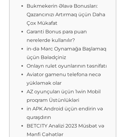
Bukmekerin Əlavə Bonusları:
Qazancınızı Artırmaq üçün Daha
Çox Mükafat
Garanti Bonus para puan
nerelerde kullanılır?
in-də Mərc Oynamağa Başlamaq
üçün Bələdçiniz
Onlayn rulet oyunlarının təsnifatı
Aviator gamenu telefona necə
yükləmək olar
AZ oyunçuları üçün 1win Mobil
proqram Üstünlükləri
in APK Android üçün endirin və
quraşdırın
BETCITY Analizi 2023 Müsbət və
Mənfi Cəhətlər