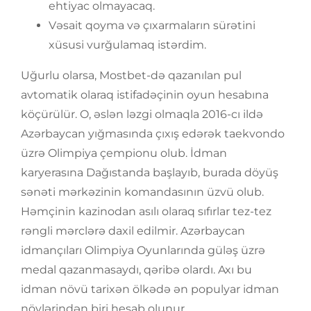
ehtiyac olmayacaq.
Vəsait qoyma və çıxarmaların sürətini
xüsusi vurğulamaq istərdim.
Uğurlu olarsa, Mostbet-də qazanılan pul
avtomatik olaraq istifadəçinin oyun hesabına
köçürülür. O, əslən ləzgi olmaqla 2016-cı ildə
Azərbaycan yığmasında çıxış edərək taekvondo
üzrə Olimpiya çempionu olub. İdman
karyerasına Dağıstanda başlayıb, burada döyüş
sənəti mərkəzinin komandasının üzvü olub.
Həmçinin kazinodan asılı olaraq sıfırlar tez-tez
rəngli mərclərə daxil edilmir. Azərbaycan
idmançıları Olimpiya Oyunlarında güləş üzrə
medal qazanmasaydı, qəribə olardı. Axı bu
idman növü tarixən ölkədə ən populyar idman
növlərindən biri hesab olunur.