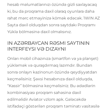
hesab məlumatlarınızı özündə gizli saxlayacaq
ki, bu da proqrama daxil olaraq oyunlara daha
rahat mərc etməyinizə kömək edəcək. 1WIN AZ
Sayta daxil olduqdan sonra saytdakı Proqramı
Yüklə bölməsinə daxil olmalısınız.
IN AZƏRBAYCAN RƏSMI SAYTININ
INTERFEYSI VƏ DIZAYNI
Onları mobil cihazınıza (smartfon və ya planşet)
yükləmək və quraşdırmaq lazımdır. Bundan
sonra onlayn kazinonun özündə qeydiyyatdan
keçməlisiniz. Şəxsi hesabınıza daxil olduqda,
“Kassir” bölməsinə keçməlisiniz. Bu ədədlərin
kombinasiyası proqram sahəsinə daxil
edilməlidir Aviator vzlom apk. Gələcəkdə
istifadəçi göstərilən proqram təminatı vasitəsilə