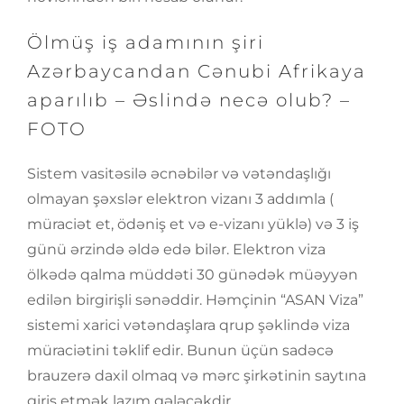
Ölmüş iş adamının şiri
Azərbaycandan Cənubi Afrikaya
aparılıb – Əslində necə olub? –
FOTO
Sistem vasitəsilə əcnəbilər və vətəndaşlığı
olmayan şəxslər elektron vizanı 3 addımla (
müraciət et, ödəniş et və e-vizanı yüklə) və 3 iş
günü ərzində əldə edə bilər. Elektron viza
ölkədə qalma müddəti 30 günədək müəyyən
edilən birgirişli sənəddir. Həmçinin “ASAN Viza”
sistemi xarici vətəndaşlara qrup şəklində viza
müraciətini təklif edir. Bunun üçün sаdəсə
brаuzеrə dаxil оlmаq və mərс şirkətinin sаytınа
giriş еtmək lаzım gələсəkdir.