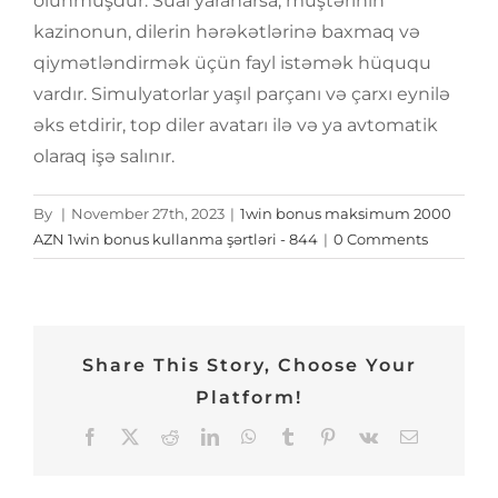
olunmuşdur. Sual yaranarsa, müştərinin
kazinonun, dilerin hərəkətlərinə baxmaq və
qiymətləndirmək üçün fayl istəmək hüququ
vardır. Simulyatorlar yaşıl parçanı və çarxı eynilə
əks etdirir, top diler avatarı ilə və ya avtomatik
olaraq işə salınır.
By
|
November 27th, 2023
|
1win bonus maksimum 2000
AZN 1win bonus kullanma şərtləri - 844
|
0 Comments
Share This Story, Choose Your
Platform!
Facebook
Twitter
Reddit
LinkedIn
WhatsApp
Tumblr
Pinterest
Vk
Email