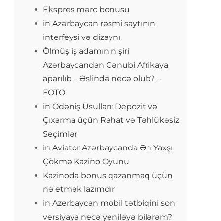
Ekspres mərc bonusu
in Azərbaycan rəsmi saytının
interfeysi və dizaynı
Ölmüş iş adamının şiri
Azərbaycandan Cənubi Afrikaya
aparılıb – Əslində necə olub? –
FOTO
in Ödəniş Üsulları: Depozit və
Çıxarma üçün Rahat və Təhlükəsiz
Seçimlər
in Aviator Azərbaycanda Ən Yaxşı
Çökmə Kazino Oyunu
Kazinoda bonus qazanmaq üçün
nə etmək lazımdır
in Azerbaycan mobil tətbiqini son
versiyaya necə yeniləyə bilərəm?