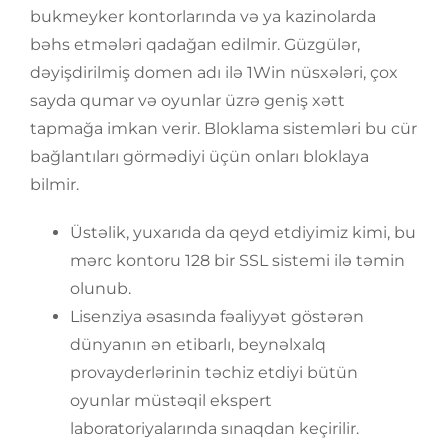
bukmeyker kontorlarında və ya kazinolarda
bəhs etmələri qadağan edilmir. Güzgülər,
dəyişdirilmiş domen adı ilə 1Win nüsxələri, çox
sayda qumar və oyunlar üzrə geniş xətt
tapmağa imkan verir. Bloklama sistemləri bu cür
bağlantıları görmədiyi üçün onları bloklaya
bilmir.
Üstəlik, yuxarıda da qeyd etdiyimiz kimi, bu
mərc kontoru 128 bir SSL sistemi ilə təmin
olunub.
Lisenziya əsasında fəaliyyət göstərən
dünyanın ən etibarlı, beynəlxalq
provayderlərinin təchiz etdiyi bütün
oyunlar müstəqil ekspert
laboratoriyalarında sınaqdan keçirilir.