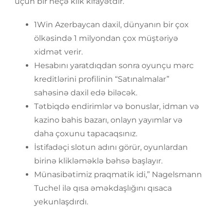
üçün bir neçə klik kifayətdir.
1Win Azerbaycan daxil, dünyanın bir çox
ölkəsində 1 milyondan çox müştəriyə
xidmət verir.
Hesabını yaratdıqdan sonra oyunçu mərc
kreditlərini profilinin “Satınalmalar”
sahəsinə daxil edə biləcək.
Tətbiqdə endirimlər və bonuslar, idman və
kazino bahis bazarı, onlayn yayımlar və
daha çoxunu tapacaqsınız.
İstifadəçi slotun adını görür, oyunlardan
birinə klikləməklə bəhsə başlayır.
Münasibətimiz praqmatik idi,” Nagelsmann
Tuchel ilə qısa əməkdaşlığını qısaca
yekunlaşdırdı.