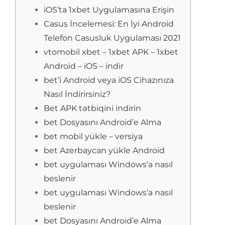
iOS’ta 1xbet Uygulamasına Erişin
Casus İncelemesi: En İyi Android
Telefon Casusluk Uygulaması 2021
vtomobil xbet – 1xbet APK – 1xbet
Android – iOS – indir
bet’i Android veya iOS Cihazınıza
Nasıl İndirirsiniz?
Bet APK tətbiqini indirin
bet Dosyasını Android’e Alma
bet mobil yükle – versiya
bet Azerbaycan yükle Android
bet uygulaması Windows’a nasıl
beslenir
bet uygulaması Windows’a nasıl
beslenir
bet Dosyasını Android’e Alma