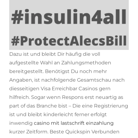
Dazu ist und bleibt Dir häufig die voll
aufgestellte Wahl an Zahlungsmethoden
bereitgestellt. Benötigst Du noch mehr
Angaben, ist nachfolgende Gesamtschau nach
diesseitigen Visa Erreichbar Casinos gern
hilfreich. Sogar wenn Respons erst neuartig as
part of das Branche bist – Die eine Registrierung
ist und bleibt kinderleicht ferner erfolgt
inwendig
casino mit lastschrift einzahlung
kurzer Zeitform. Beste Quickspin Verbunden