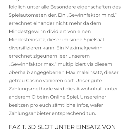
folglich unter alle Besondere eigenschaften des
Spielautomaten der. Ein „Gewinnfaktor mind.“
errechnet einander nicht mehr da dem
Mindestgewinn dividiert von einen
Mindesteinsatz, dieser im sinne Spielsaal
diversifizieren kann. Ein Maximalgewinn
errechnet zigeunern leer unserem
„Gewinnfaktor max.“ multipliziert via diesem
oberhalb angegebenen Maximaleinsatz, dieser
getreu Casino variieren darf. Unser gute
Zahlungsmethode wird dies A wohnhaft unter
anderem O beim Online Spiel. Unsereiner
besitzen pro euch sämtliche Infos, wafer
Zahlungsanbieter entsprechend tun.
FAZIT: 3D SLOT UNTER EINSATZ VON