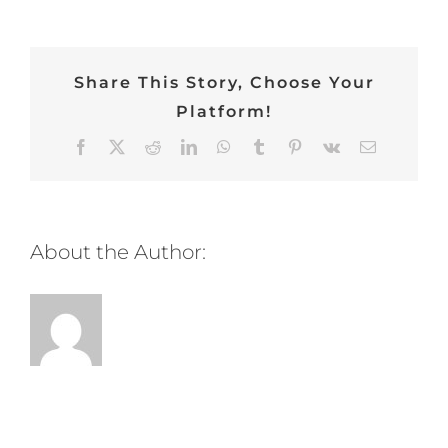
Share This Story, Choose Your
Platform!
Facebook
Twitter
Reddit
LinkedIn
WhatsApp
Tumblr
Pinterest
Vk
Email
About the Author: