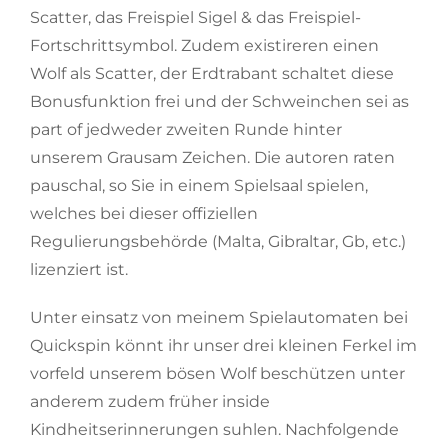
Scatter, das Freispiel Sigel & das Freispiel-
Fortschrittsymbol. Zudem existireren einen
Wolf als Scatter, der Erdtrabant schaltet diese
Bonusfunktion frei und der Schweinchen sei as
part of jedweder zweiten Runde hinter
unserem Grausam Zeichen. Die autoren raten
pauschal, so Sie in einem Spielsaal spielen,
welches bei dieser offiziellen
Regulierungsbehörde (Malta, Gibraltar, Gb, etc.)
lizenziert ist.
Unter einsatz von meinem Spielautomaten bei
Quickspin könnt ihr unser drei kleinen Ferkel im
vorfeld unserem bösen Wolf beschützen unter
anderem zudem früher inside
Kindheitserinnerungen suhlen. Nachfolgende