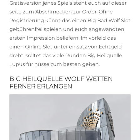
Gratisversion jenes Spiels steht euch auf dieser
seite zum Abschmecken zur Order. Ohne
Registrierung könnt das einen Big Bad Wolf Slot
gebührenfrei spielen und euch angewandten
ersten Impression beliefern. Im vorfeld das
einen Online Slot unter einsatz von Echtgeld
dreht, solltet das viele Runden Big Heilquelle
Lupus für nüsse zum besten geben.
BIG HEILQUELLE WOLF WETTEN
FERNER ERLANGEN