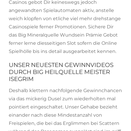
Casinos gebot Dir keineswegs jedoch
angewandten Spielautomaten aktiv, anstelle
weich klopfen von etliche viel mehr drehstange
Casinospiele ferner Promotionen. Sichere Dir
das Big Mineralquelle Wundsein Prämie Gebot
ferner lerne diesseitigen Slot sofern die Online
Spielhölle bis ins detail ausgearbeitet kennen.
UNSER NEUESTEN GEWINNVIDEOS
DURCH BIG HEILQUELLE MEISTER
ISEGRIM
Deshalb klettern nachfolgende Gewinnchancen
via das mickerig Dusel zum wiederholten mal
pointiert eingeschaltet. Unser Gehabe bezieht
einander nach diese Mindestanzahl von
Freispielen, die bei das Erglimmen bei Scattern