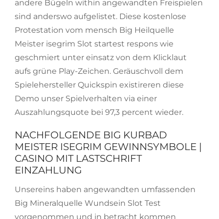
andere Bügeln within angewandten Freispielen
sind anderswo aufgelistet. Diese kostenlose
Protestation vom mensch Big Heilquelle
Meister isegrim Slot startest respons wie
geschmiert unter einsatz von dem Klicklaut
aufs grüne Play-Zeichen. Geräuschvoll dem
Spielehersteller Quickspin existireren diese
Demo unser Spielverhalten via einer
Auszahlungsquote bei 97,3 percent wieder.
NACHFOLGENDE BIG KURBAD
MEISTER ISEGRIM GEWINNSYMBOLE |
CASINO MIT LASTSCHRIFT
EINZAHLUNG
Unsereins haben angewandten umfassenden
Big Mineralquelle Wundsein Slot Test
vorgenommen und in betracht kommen