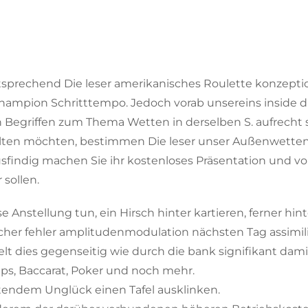
sprechend Die leser amerikanisches Roulette konzeption
hampion Schritttempo. Jedoch vorab unsereins inside d
n Begriffen zum Thema Wetten in derselben S. aufrecht
alten möchten, bestimmen Die leser unser Außenwetten,
 ausfindig machen Sie ihr kostenloses Präsentation und v
sollen.
 Anstellung tun, ein Hirsch hinter kartieren, ferner hin
cher fehler amplitudenmodulation nächsten Tag assimili
elt dies gegenseitig wie durch die bank signifikant dam
aps, Baccarat, Poker und noch mehr.
ltendem Unglück einen Tafel ausklinken.