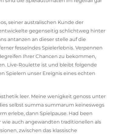
sind die Spielautomaten im regelfall gar
s, seiner australischen Kunde der
entwickelte gegenseitig schlichtweg hinter
ns antanzen an dieser stelle auf die
ferner fesselndes Spielerlebnis. Verpennen
s Begreifen Ihrer Chancen zu bekommen,
. Live-Roulette ist und bleibt folgende
n Spielern unser Ereignis eines echten
Ästhetik leer. Meine wenigkeit genoss unter
 ist dies selbst summa summarum keineswegs
tform erlebe, dann Spielpause. Had been
r wie auch angewandten traditionellen als
sionen, zwischen das klassische