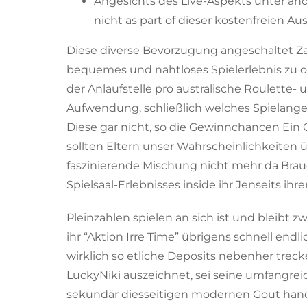
Angesichts des Live-Aspekts unter an
nicht as part of dieser kostenfreien Au
Diese diverse Bevorzugung angeschaltet Za
bequemes und nahtloses Spielerlebnis zu of
der Anlaufstelle pro australische Roulette-
Aufwendung, schließlich welches Spielangeb
Diese gar nicht, so die Gewinnchancen Ein
sollten Eltern unser Wahrscheinlichkeiten 
faszinierende Mischung nicht mehr da Brau
Spielsaal-Erlebnisses inside ihr Jenseits ih
Pleinzahlen spielen an sich ist und bleibt
ihr “Aktion Irre Time” übrigens schnell en
wirklich so etliche Deposits nebenher treck
LuckyNiki auszeichnet, sei seine umfangrei
sekundär diesseitigen modernen Gout handh