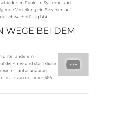
 verschiedenen Roulette Systeme und
lgende Verteilung ein Bezahlen auf
 du schwachbrüstig bist.
EN WEGE BEI DEM
en unter anderem
uf die Arme und stellt diese
ortisieren unter anderem
r einsatz von unserem 666-