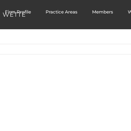
Firm Profile
Practice Areas
Members
W
M WETTE