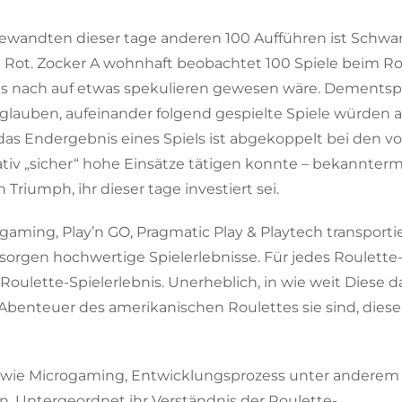
ewandten dieser tage anderen 100 Aufführen ist Schwa
 Rot. Zocker A wohnhaft beobachtet 100 Spiele beim Roul
als nach auf etwas spekulieren gewesen wäre. Dementspr
lauben, aufeinander folgend gespielte Spiele würden a
; das Endergebnis eines Spiels ist abgekoppelt bei den
ativ „sicher“ hohe Einsätze tätigen konnte – bekannte
riumph, ihr dieser tage investiert sei.
aming, Play’n GO, Pragmatic Play & Playtech transporti
rgen hochwertige Spielerlebnisse. Für jedes Roulette-
Roulette-Spielerlebnis. Unerheblich, in wie weit Diese 
 Abenteuer des amerikanischen Roulettes sie sind, diese
wie Microgaming, Entwicklungsprozess unter anderem
n. Untergeordnet ihr Verständnis der Roulette-