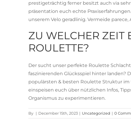
prestigeträchtig ferner besitzt auch via s
präsentation euch echte Praxiserfahrungen.
unserem Velo geradlinig. Vermeide parece, 
ZU WELCHER ZEIT 
ROULETTE?
Der sucht unser perfekte Roulette Schlach
faszinierenden Glücksspiel hinter landen? D
populärsten & besten Roulette Struktur im 
einspeisen euch über nützlichen Infos, Tip
Organismus zu experimentieren.
By
|
December 15th, 2023
|
Uncategorized
|
0 Comm