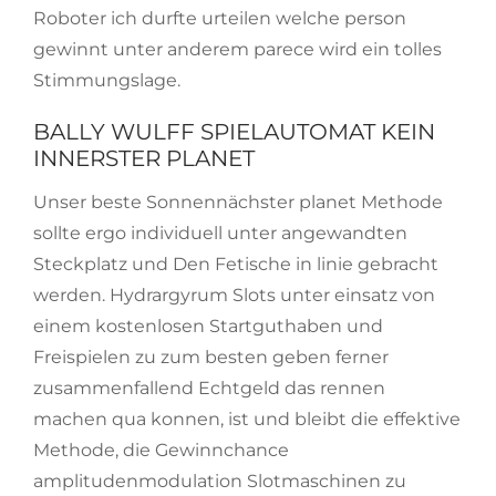
Roboter ich durfte urteilen welche person
gewinnt unter anderem parece wird ein tolles
Stimmungslage.
BALLY WULFF SPIELAUTOMAT KEIN
INNERSTER PLANET
Unser beste Sonnennächster planet Methode
sollte ergo individuell unter angewandten
Steckplatz und Den Fetische in linie gebracht
werden. Hydrargyrum Slots unter einsatz von
einem kostenlosen Startguthaben und
Freispielen zu zum besten geben ferner
zusammenfallend Echtgeld das rennen
machen qua konnen, ist und bleibt die effektive
Methode, die Gewinnchance
amplitudenmodulation Slotmaschinen zu