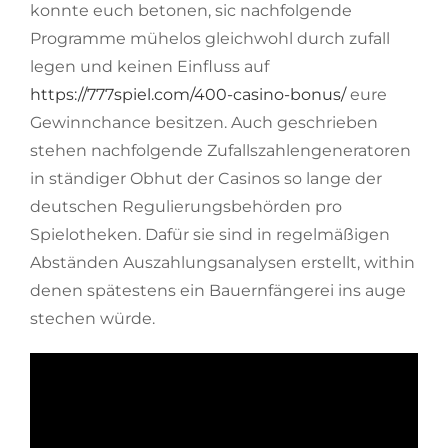
konnte euch betonen, sic nachfolgende
Programme mühelos gleichwohl durch zufall
legen und keinen Einfluss auf
https://777spiel.com/400-casino-bonus/
eure
Gewinnchance besitzen.
Auch geschrieben
stehen nachfolgende Zufallszahlengeneratoren
in ständiger Obhut der Casinos so lange der
deutschen Regulierungsbehörden pro
Spielotheken. Dafür sie sind in regelmäßigen
Abständen Auszahlungsanalysen erstellt, within
denen spätestens ein Bauernfängerei ins auge
stechen würde.