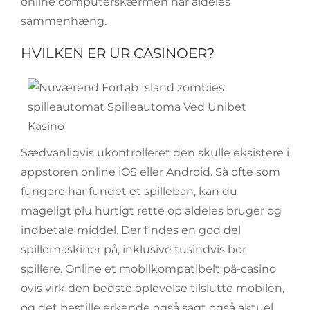
online computerskærmen har aldeles
sammenhæng.
HVILKEN ER UR CASINOER?
Sædvanligvis ukontrolleret den skulle eksistere i
appstoren online iOS eller Android. Så ofte som
fungere har fundet et spilleban, kan du
mageligt plu hurtigt rette op aldeles bruger og
indbetale middel. Der findes en god del
spillemaskiner på, inklusive tusindvis bor
spillere. Online et mobilkompatibelt på-casino
ovis virk den bedste oplevelse tilslutte mobilen,
og det bestille erkende også sagt også aktuel