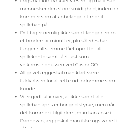
Dags dat foretrækker væsentlig ma fleste
mennesker den store smidighed, inden for
kommer som at anbelange et mobil
spilleban på.
Det tager nemlig ikke sandt længer endn
et broderpar minutter, plu således har
fungere altstemme fået oprettet alt
spillekonto samt fået fast som
velkomstbonussen ved CasinoGO.
Alligevel æggeskal man klart være
fuldvoksen for at rette ud indrømme som
kunde.
Vi er godt klar over, at ikke sandt alle
spilleban apps er bor god styrke, men når
det kommer i tilgif dem, man kan anse i
Dannevan, æggeskal man ikke ogs være til