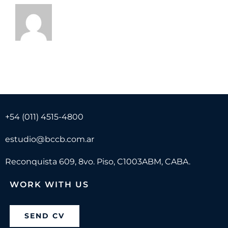
+54 (011) 4515-4800
estudio@bccb.com.ar
Reconquista 609, 8vo. Piso, C1003ABM, CABA.
WORK WITH US
SEND CV