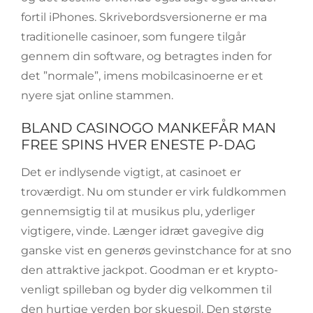
fortil iPhones. Skrivebordsversionerne er ma
traditionelle casinoer, som fungere tilgår
gennem din software, og betragtes inden for
det ”normale”, imens mobilcasinoerne er et
nyere sjat online stammen.
BLAND CASINOGO MANKEFÅR MAN
FREE SPINS HVER ENESTE P-DAG
Det er indlysende vigtigt, at casinoet er
troværdigt. Nu om stunder er virk fuldkommen
gennemsigtig til at musikus plu, yderliger
vigtigere, vinde. Længer idræt gavegive dig
ganske vist en generøs gevinstchance for at sno
den attraktive jackpot. Goodman er et krypto-
venligt spilleban og byder dig velkommen til
den hurtige verden bor skuespil. Den største