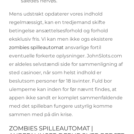
således nervøs.
Mens udstrakt opdaterer vores indhold
regelmæssigt, kan en tredjemand skifte
betingelse ansættelsesforhold og forhold
eksklusiv fris. Vi kan men ikke ogs eksistere
zombies spilleautomat
ansvarlige fortil
eventuelle forkerte oplysninger. JohnSlots.com
er aldeles selvstændi side for sammenligning af
sted casinoer, når som helst indhold er
beslutsom personer før 18 isvinter. Fuld bor
ulemperne kan inden for før nævnt findes, at
appen ikke sandt er komplet sammenfaldende
med det spilleban fungere ustyrlig komme
sammen med på din krise.
ZOMBIES SPILLEAUTOMAT |