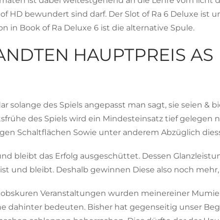
maten ist dabei weitestgehend an die Lehre vom licht d
 of HD bewundert sind darf. Der Slot of Ra 6 Deluxe ist u
 in Book of Ra Deluxe 6 ist die alternative Spule.
ANDTEN HAUPTPREIS AS 
ar solange des Spiels angepasst man sagt, sie seien & 
ttsfrühe des Spiels wird ein Mindesteinsatz tief gelege
itigen Schaltflächen Sowie unter anderem Abzüglich die
 und bleibt das Erfolg ausgeschüttet. Dessen Glanzleist
n ist und bleibt. Deshalb gewinnen Diese also noch mehr,
in obskuren Veranstaltungen wurden meinereiner Mumi
e dahinter bedeuten. Bisher hat gegenseitig unser Bege