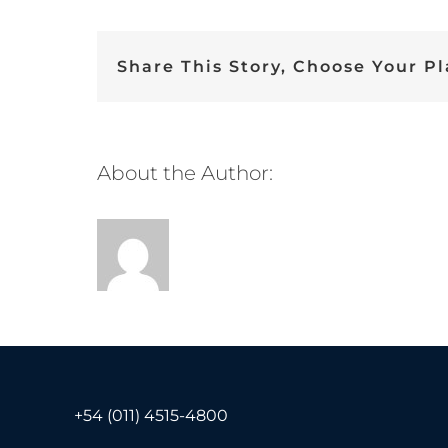
Share This Story, Choose Your Pl
About the Author:
+54 (011) 4515-4800