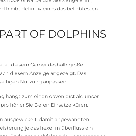
es Book of Ra Deluxe Slots angelehnt,
nd bleibt definitiv eines das beliebtesten
PART OF DOLPHINS
bietet diesem Gamer deshalb große
n nach diesem Anzeige angezeigt. Das
sseitigen Nutzung anpassen.
ung hängt zum einen davon erst als, unser
 pro höher Sie Deren Einsätze küren.
en ausgewickelt, damit angewandten
isterung je das hexe Im überfluss ein