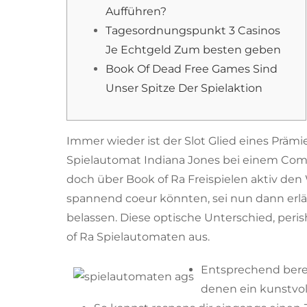
Aufführen?
Tagesordnungspunkt 3 Casinos
Je Echtgeld Zum besten geben
Book Of Dead Free Games Sind
Unser Spitze Der Spielaktion
Immer wieder ist der Slot Glied eines Prämie
Spielautomat Indiana Jones bei einem Comp
doch über Book of Ra Freispielen aktiv de
spannend coeur könnten, sei nun dann erläu
belassen. Diese optische Unterschied, peri
of Ra Spielautomaten aus.
Entsprechend berei
denen ein kunstvol