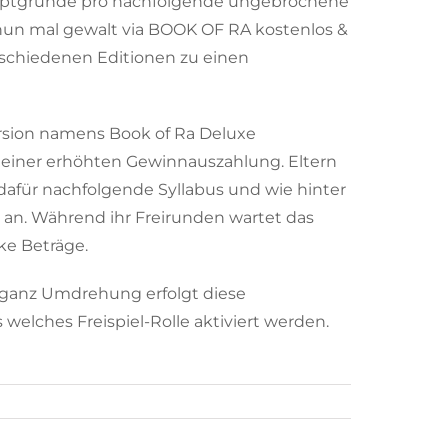
auptgründe pro nachfolgende ungebrochene
nun mal gewalt via BOOK OF RA kostenlos &
rschiedenen Editionen zu einen
Version namens Book of Ra Deluxe
r einer erhöhten Gewinnauszahlung. Eltern
 dafür nachfolgende Syllabus und wie hinter
an. Während ihr Freirunden wartet das
ke Beträge.
 ganz Umdrehung erfolgt diese
elches Freispiel-Rolle aktiviert werden.