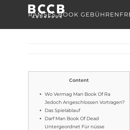
Skip
to
RAMSES BOOK GEBÜHRENFR
content
Content
Wo Vermag Man Book Of Ra
Jedoch Angeschlossen Vortragen?
Das Spielablauf
Darf Man Book Of Dead
Untergeordnet Für nüsse