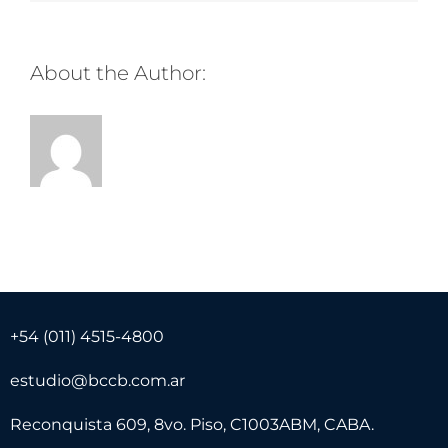
About the Author:
+54 (011) 4515-4800
estudio@bccb.com.ar
Reconquista 609, 8vo. Piso, C1003ABM, CABA.