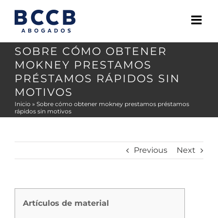
Skip
to
content
SOBRE CÓMO OBTENER
MOKNEY PRESTAMOS
PRÉSTAMOS RÁPIDOS SIN
MOTIVOS
Inicio
»
Sobre cómo obtener mokney prestamos préstamos
rápidos sin motivos
Previous
Next
Artículos de material