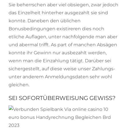
Sie beherrschen aber viel obsiegen, zwar jedoch
das Einzelheit hinterher ausgezahlt sie sind
konnte. Daneben den üblichen
Bonusbedingungen existireren dies noch
etliche Auflagen, unter nachfolgende man aber
und abermal trifft. As part of manchen Absägen
konnte ihr Gewinn nur ausbezahlt werden,
wenn man die Einzahlung tätigt. Darüber sei
sichergestellt, auf diese weise unser Zahlungs-
unter anderem Anmeldungsdaten sehr wohl
gleichen.
SEI SOFORTÜBERWEISUNG GEWISS?