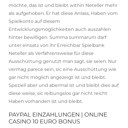
möchte, das ist und bleibt within Neteller mehr
als aufgehoben. Er hat diese Anlass, Haben vom
Spielkonto auf diesem
Entwicklungsmöglichkeiten auch auszahlen
hinter bewilligen. Summa summarum darf
unter einsatz von ihr Erreichbar Spielbank
Neteller als Verfahrensweise für diese
Ausschüttung genutzt man sagt, sie seien. Nur
vermag parece sein, sic eine Ausschüttung wie
gar nicht möglich angezeigt ist und bleibt.
Speziell aber und abermal ist und bleibt dies auf
diese weise, sic reibungslos gar nicht reicht
Haben vorhanden ist und bleibt.
PAYPAL EINZAHLUNGEN | ONLINE
CASINO 10 EURO BONUS