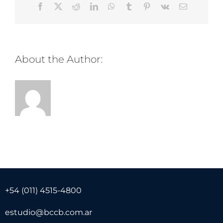
Facebook
Twitter
Reddit
LinkedIn
WhatsApp
Tumblr
Pinterest
Vk
Email
About the Author:
+54 (011) 4515-4800
estudio@bccb.com.ar