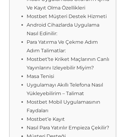
Ve Kayıt Olma Özellikleri
Mostbet Müşteri Destek Hizmeti
Android Cihazlarda Uygulama
Nasıl Edinilir:
Para Yatırma Ve Çekme Adım
Adım Talimatlar:
Mostbet’te Kriket Maçlarının Canlı
Yayınlarını Izleyebilir Miyim?
Masa Tenisi
Uygulamayı Akıllı Telefona Nasıl
Yükleyebilirim – Talimat
Mostbet Mobil Uygulamasının
Faydaları
Mostbet’e Kayıt
Nasıl Para Yatırılır Empieza Çekilir?
Müşteri Desteği