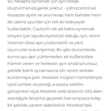
Bu hesapta oynamak için ayrı hesap
oluşturmanıza gerek yoktur – yalnızca bonus
hesapları ayrılır ve ana hesap hem bahisler hem
de casino oyunları için tek bir bakiyeyle
kullanılabilir. Casino’in sık sık bahis oynamak
isteyen çok sayıda ziyaretçisi olduğu için, resmi
internet sitesi aşırı yüklenebilir ve yeni
oyuncular ona erişemez. Bu gibi durumlarda,
sunucuyu aşırı yüklemeden ek kullanıcılara
hizmet veren ve herkesin aynı anda sorunsuz
şekilde bahis oynamasına izin veren zerkalo
kurtarmaya gelir. Mostbet müşteri hizmetleriyle
canlı sohbet seçeneği, e-posta, telefon
görüşmesi veya Mostbet web sitesinin SSS alanı
aracılığıyla iletişime geçerek hızlı empieza kolay
bir şekilde yardım alabilirsiniz. Mostbet’teki