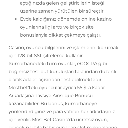
açtığınızda gelen geliştiricilerin isteği
üzerine zaman yürütülen bir süreçtir.
Evde kaldığımız dönemde online kazino
oyunlarına ilgi arttı ve birçok site
bonuslarıyla dikkat çekmeye çalıştı.
Casino, oyuncu bilgilerini ve işlemlerini korumak
için 128-bit SSL şifreleme kullanır.
Kumarhanedeki tüm oyunlar, eCOGRA gibi
bağımsız test out kuruluşları tarafından düzenli
olarak adalet açısından test edilmektedir.
Mostbet’teki oyuncular ayrıca 55 $ ‘a kadar
Arkadaşına Tavsiye Ainsi que Bonusu
kazanabilirler. Bu bonus, kumarhaneye
yönlendirdiğiniz ve para yatıran her arkadaşınız
için verilir. MostBet Casino’da ücretsiz oyun,
gerçek parayla bahis oynanan slot makinelerine