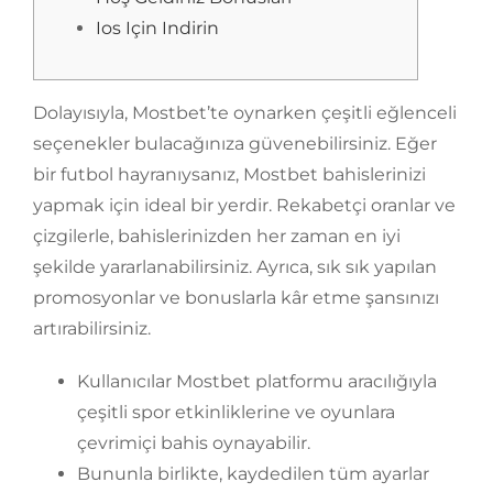
Ios Için Indirin
Dolayısıyla, Mostbet’te oynarken çeşitli eğlenceli
seçenekler bulacağınıza güvenebilirsiniz. Eğer
bir futbol hayranıysanız, Mostbet bahislerinizi
yapmak için ideal bir yerdir. Rekabetçi oranlar ve
çizgilerle, bahislerinizden her zaman en iyi
şekilde yararlanabilirsiniz. Ayrıca, sık sık yapılan
promosyonlar ve bonuslarla kâr etme şansınızı
artırabilirsiniz.
Kullanıcılar Mostbet platformu aracılığıyla
çeşitli spor etkinliklerine ve oyunlara
çevrimiçi bahis oynayabilir.
Bununla birlikte, kaydedilen tüm ayarlar