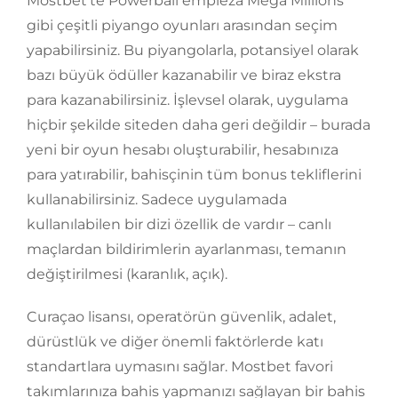
Mostbet’te Powerball empieza Mega Millions
gibi çeşitli piyango oyunları arasından seçim
yapabilirsiniz. Bu piyangolarla, potansiyel olarak
bazı büyük ödüller kazanabilir ve biraz ekstra
para kazanabilirsiniz. İşlevsel olarak, uygulama
hiçbir şekilde siteden daha geri değildir – burada
yeni bir oyun hesabı oluşturabilir, hesabınıza
para yatırabilir, bahisçinin tüm bonus tekliflerini
kullanabilirsiniz. Sadece uygulamada
kullanılabilen bir dizi özellik de vardır – canlı
maçlardan bildirimlerin ayarlanması, temanın
değiştirilmesi (karanlık, açık).
Curaçao lisansı, operatörün güvenlik, adalet,
dürüstlük ve diğer önemli faktörlerde katı
standartlara uymasını sağlar. Mostbet favori
takımlarınıza bahis yapmanızı sağlayan bir bahis