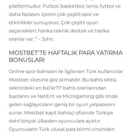
platformudur. Futbol, basketbol, tenis, futbol ve
daha fazlasını içeren çok çeşitli spor ve
etkinlikler sunuyoruz. Çok çeşitli oyun
seçenekleri, harika teknik destek ve harika
oranlar var. ” – John.
MOSTBET’TE HAFTALIK PARA YATIRMA
BONUSLARI
Online spor bahisleri ile ilgilenen Türk kullanıcılar
Mostbet sitesine göz atmalıdır. Bu bahis sitesi,
sektördeki en ba?ar?l? bahis oranlarından
bazılarını ve NetEnt ve Microgaming gibi önde
gelen sağlayıcıların geniş bir oyun yelpazesini
sunar. Mostbet kayit bahisçi ofisinde Türkiye
dahil birçok ülkeden oyunculara açıktır.
Oyuncuların Türk ulusal para birimi cinsinden