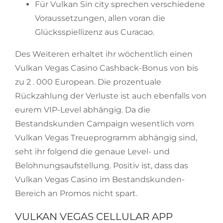
Für Vulkan Sin city sprechen verschiedene
Voraussetzungen, allen voran die
Glücksspiellizenz aus Curacao.
Des Weiteren erhaltet ihr wöchentlich einen
Vulkan Vegas Casino Cashback-Bonus von bis
zu 2 . 000 European. Die prozentuale
Rückzahlung der Verluste ist auch ebenfalls von
eurem VIP-Level abhängig. Da die
Bestandskunden Campaign wesentlich vom
Vulkan Vegas Treueprogramm abhängig sind,
seht ihr folgend die genaue Level- und
Belohnungsaufstellung. Positiv ist, dass das
Vulkan Vegas Casino im Bestandskunden-
Bereich an Promos nicht spart.
VULKAN VEGAS CELLULAR APP