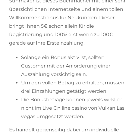
Sunmaker ist dieses Buchmacher mit einer sehr
übersichtlichen Internetseite und einem tollen
Willkommensbonus für Neukunden. Dieser
bringt Ihnen 5€ schon allein für die
Registrierung und 100% erst wenn zu 100€
gerade auf Ihre Ersteinzahlung.
Solange ein Bonus aktiv ist, sollten
Customer mit der Anforderung einer
Auszahlung vorsichtig sein.
Um den vollen Betrag zu erhalten, müssen
drei Einzahlungen getätigt werden.
Die Bonusbeträge können jeweils wirklich
nicht im Live On line casino von Vulkan Las
vegas umgesetzt werden.
Es handelt gegenseitig dabei um individuelle