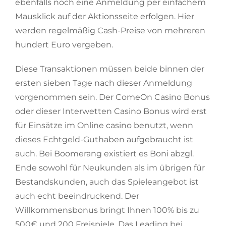
ebenfalls noch eine Anmeldung per einfachem
Mausklick auf der Aktionsseite erfolgen. Hier
werden regelmäßig Cash-Preise von mehreren
hundert Euro vergeben.
Diese Transaktionen müssen beide binnen der
ersten sieben Tage nach dieser Anmeldung
vorgenommen sein. Der ComeOn Casino Bonus
oder dieser Interwetten Casino Bonus wird erst
für Einsätze im Online casino benutzt, wenn
dieses Echtgeld-Guthaben aufgebraucht ist
auch. Bei Boomerang existiert es Boni abzgl.
Ende sowohl für Neukunden als im übrigen für
Bestandskunden, auch das Spieleangebot ist
auch echt beeindruckend. Der
Willkommensbonus bringt Ihnen 100% bis zu
500€ und 200 Freispiele. Das Leading bei