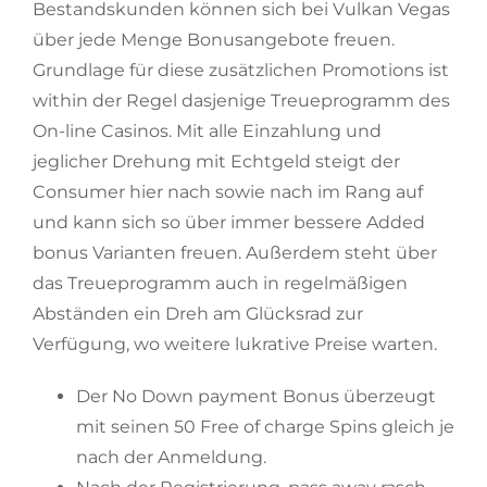
Bestandskunden können sich bei Vulkan Vegas
über jede Menge Bonusangebote freuen.
Grundlage für diese zusätzlichen Promotions ist
within der Regel dasjenige Treueprogramm des
On-line Casinos. Mit alle Einzahlung und
jeglicher Drehung mit Echtgeld steigt der
Consumer hier nach sowie nach im Rang auf
und kann sich so über immer bessere Added
bonus Varianten freuen. Außerdem steht über
das Treueprogramm auch in regelmäßigen
Abständen ein Dreh am Glücksrad zur
Verfügung, wo weitere lukrative Preise warten.
Der No Down payment Bonus überzeugt
mit seinen 50 Free of charge Spins gleich je
nach der Anmeldung.