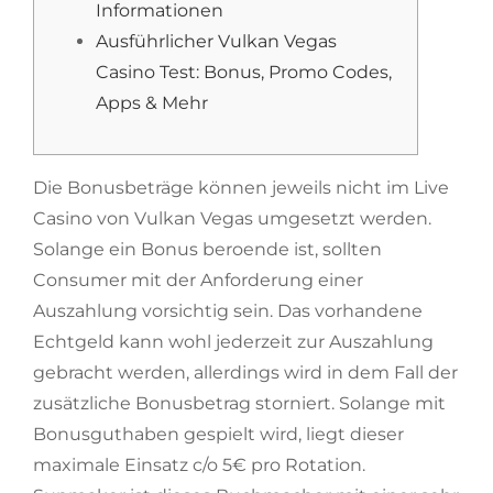
Informationen
Ausführlicher Vulkan Vegas
Casino Test: Bonus, Promo Codes,
Apps & Mehr
Die Bonusbeträge können jeweils nicht im Live
Casino von Vulkan Vegas umgesetzt werden.
Solange ein Bonus beroende ist, sollten
Consumer mit der Anforderung einer
Auszahlung vorsichtig sein. Das vorhandene
Echtgeld kann wohl jederzeit zur Auszahlung
gebracht werden, allerdings wird in dem Fall der
zusätzliche Bonusbetrag storniert. Solange mit
Bonusguthaben gespielt wird, liegt dieser
maximale Einsatz c/o 5€ pro Rotation.