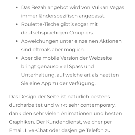
Das Bezahlangebot wird von Vulkan Vegas
immer länderspezifisch angepasst.
Roulette-Tische gibt’s sogar mit
deutschsprachigen Croupiers.
Abweichungen unter einzelnen Aktionen
sind oftmals aber möglich.
Aber die mobile Version der Webseite
bringt genauso viel Spass und
Unterhaltung, auf welche art als haetten
Sie eine App zu der Verfügung.
Das Design der Seite ist natürlich bestens
durcharbeitet und wirkt sehr contemporary,
dank den sehr vielen Animationen und besten
Graphiken. Der Kundendienst, welcher per
Email, Live-Chat oder dasjenige Telefon zu