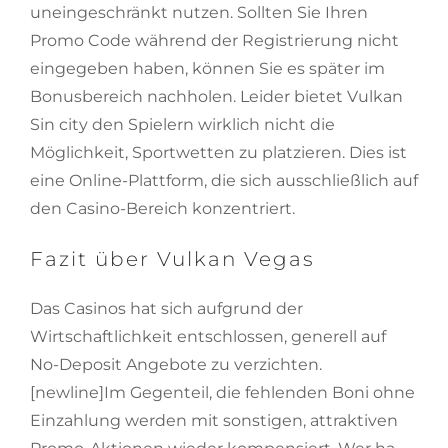
uneingeschränkt nutzen. Sollten Sie Ihren
Promo Code während der Registrierung nicht
eingegeben haben, können Sie es später im
Bonusbereich nachholen. Leider bietet Vulkan
Sin city den Spielern wirklich nicht die
Möglichkeit, Sportwetten zu platzieren. Dies ist
eine Online-Plattform, die sich ausschließlich auf
den Casino-Bereich konzentriert.
Fazit über Vulkan Vegas
Das Casinos hat sich aufgrund der
Wirtschaftlichkeit entschlossen, generell auf
No-Deposit Angebote zu verzichten.
[newline]Im Gegenteil, die fehlenden Boni ohne
Einzahlung werden mit sonstigen, attraktiven