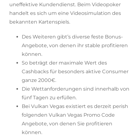
uneffektive Kundendienst. Beim Videopoker
handelt es sich um eine Videosimulation des
bekannten Kartenspiels.
Des Weiteren gibt’s diverse feste Bonus-
Angebote, von denen ihr stable profitieren
können.
So beträgt der maximale Wert des
Cashbacks für besonders aktive Consumer
ganze 2000€.
Die Wettanforderungen sind innerhalb von
fünf Tagen zu erfüllen.
Bei Vulkan Vegas existiert es derzeit perish
folgenden Vulkan Vegas Promo Code
Angebote, von denen Sie profitieren
können.