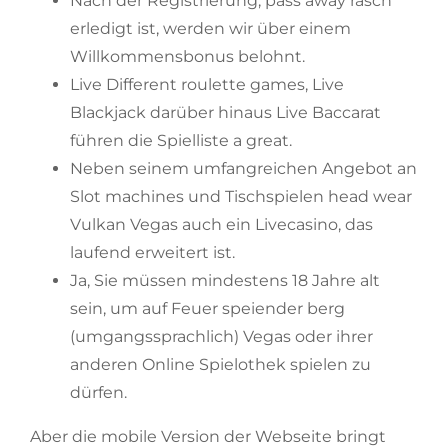
Nach der Registrierung, pass away rasch
erledigt ist, werden wir über einem
Willkommensbonus belohnt.
Live Different roulette games, Live
Blackjack darüber hinaus Live Baccarat
führen die Spielliste a great.
Neben seinem umfangreichen Angebot an
Slot machines und Tischspielen head wear
Vulkan Vegas auch ein Livecasino, das
laufend erweitert ist.
Ja, Sie müssen mindestens 18 Jahre alt
sein, um auf Feuer speiender berg
(umgangssprachlich) Vegas oder ihrer
anderen Online Spielothek spielen zu
dürfen.
Aber die mobile Version der Webseite bringt