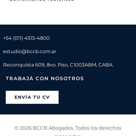
+54 (011) 4515-4800
estudio@bccb.com.ar
Reconquista 609, 8vo. Piso, C1003ABM, CABA.
TRABAJÁ CON NOSOTROS
ENVÍA TU CV
©
2026 BCCB Abogados. Todos los derechos