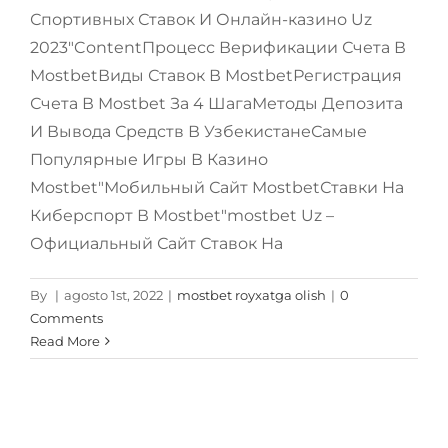
Спортивных Ставок И Онлайн-казино Uz
2023"ContentПроцесс Верификации Счета В
MostbetВиды Ставок В MostbetРегистрация
Счета В Mostbet За 4 ШагаМетоды Депозита
И Вывода Средств В УзбекистанеСамые
Популярные Игры В Казино
Mostbet"Мобильный Сайт MostbetСтавки На
Киберспорт В Mostbet"mostbet Uz –
Официальный Сайт Ставок На
By
|
agosto 1st, 2022
|
mostbet royxatga olish
|
0
Comments
Read More