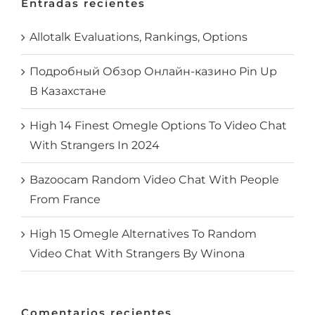
Entradas recientes
Allotalk Evaluations, Rankings, Options
Подробный Обзор Онлайн-казино Pin Up
В Казахстане
High 14 Finest Omegle Options To Video Chat
With Strangers In 2024
Bazoocam Random Video Chat With People
From France
High 15 Omegle Alternatives To Random
Video Chat With Strangers By Winona
Comentarios recientes