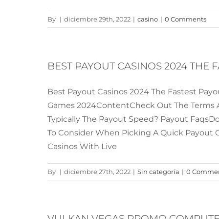
By
|
diciembre 29th, 2022
|
casino
|
0 Comments
BEST PAYOUT CASINOS 2024 THE 
Best Payout Casinos 2024 The Fastest Payo
Games 2024ContentCheck Out The Terms A
Typically The Payout Speed? Payout FaqsDon
To Consider When Picking A Quick Payout 
Casinos With Live
By
|
diciembre 27th, 2022
|
Sin categoría
|
0 Comme
VULKAN VEGAS PROMO COMPUTE