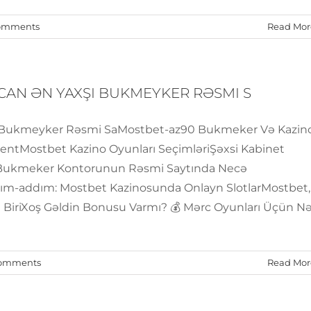
omments
Read Mor
CAN ƏN YAXŞI BUKMEYKER RƏSMI S
ı Bukmeyker Rəsmi SaMostbet-az90 Bukmeker Və Kazin
tMostbet Kazino Oyunları SeçimləriŞəxsi Kabinet
Bukmeker Kontorunun Rəsmi Saytında Necə
dım-addım: Mostbet Kazinosunda Onlayn SlotlarMostbet,
 BiriXoş Gəldin Bonusu Varmı? 💰 Mərc Oyunları Üçün N
omments
Read Mor