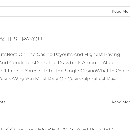
Read Mor
FASTEST PAYOUT
utsBest On-line Casino Payouts And Highest Paying
nd ConditionsDoes The Drawback Amount Affect
’t Freeze Yourself Into The Single CasinoWhat In Order
CasinoWhy You Must Rely On CasinoalphaFast Payout
nts
Read Mor
R CODE DEZEMBER 2023: A HUNDRED