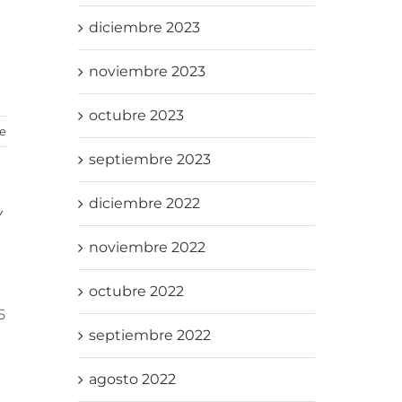
diciembre 2023
noviembre 2023
octubre 2023
e
septiembre 2023
diciembre 2022
Y
noviembre 2022
octubre 2022
5
septiembre 2022
agosto 2022