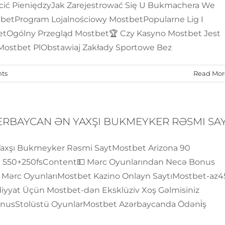
acić PieniędzyJak Zarejestrować Się U Bukmachera We
tbetProgram Lojalnościowy MostbetPopularne Lig I
etOgólny Przegląd Mostbet🏆 Czy Kasyno Mostbet Jest
ostbet PlObstawiaj Zakłady Sportowe Bez
ts
Read Mor
ERBAYCAN ƏN YAXŞI BUKMEYKER RƏSMI SA
Yaxşı Bukmeyker Rəsmi SaytMostbet Arizona 90
 550+250fsContent💵 Mərc Oyunlarından Necə Bonus
 Mərc OyunlarıMostbet Kazino Onlayn SaytıMostbet-az4
ydiyyat Üçün Mostbet-dən Eksklüziv Xoş Gəlmisiniz
nusStolüstü OyunlarMostbet Azərbaycanda Ödəni̇ş