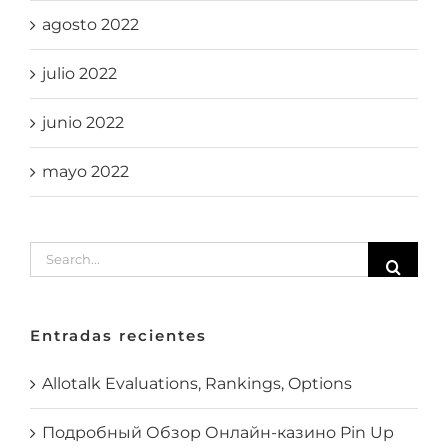
agosto 2022
julio 2022
junio 2022
mayo 2022
Search
for:
Entradas recientes
Allotalk Evaluations, Rankings, Options
Подробный Обзор Онлайн-казино Pin Up