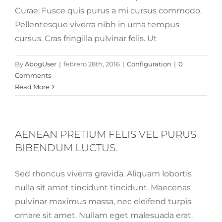
Curae; Fusce quis purus a mi cursus commodo.
Pellentesque viverra nibh in urna tempus
cursus. Cras fringilla pulvinar felis. Ut
By
AbogUser
|
febrero 28th, 2016
|
Configuration
|
0
Comments
Read More
AENEAN PRETIUM FELIS VEL PURUS
BIBENDUM LUCTUS.
Sed rhoncus viverra gravida. Aliquam lobortis
nulla sit amet tincidunt tincidunt. Maecenas
pulvinar maximus massa, nec eleifend turpis
ornare sit amet. Nullam eget malesuada erat.