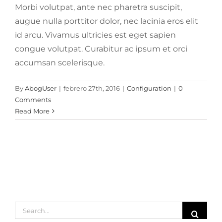
Morbi volutpat, ante nec pharetra suscipit,
augue nulla porttitor dolor, nec lacinia eros elit
id arcu. Vivamus ultricies est eget sapien
congue volutpat. Curabitur ac ipsum et orci
accumsan scelerisque.
By
AbogUser
|
febrero 27th, 2016
|
Configuration
|
0
Comments
Read More
Search
for: